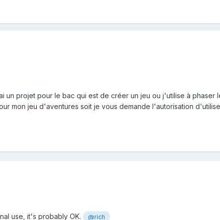
'ai un projet pour le bac qui est de
créer
un jeu ou j'utilise
à phaser
l
 pour mon
jeu
d'
aventures
soit je vous demande l'autorisation d'utilis
onal use, it's probably OK.
@rich