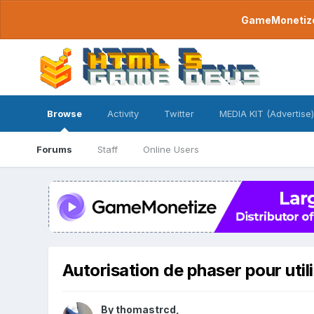
GameMonetize.
Browse
Activity
Twitter
MEDIA KIT (Advertise)
Forums
Staff
Online Users
Autorisation de phaser pour util
By
thomastrcd
,