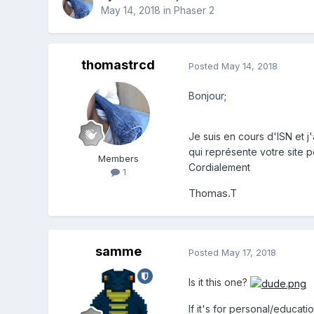
May 14, 2018
in
Phaser 2
thomastrcd
Posted
May 14, 2018
Bonjour
;
J
e suis en cours d'ISN et j
qui représente votre site
Members
Cordialement
1
Thomas.T
samme
Posted
May 17, 2018
Is it this one?
If it's for personal/educati