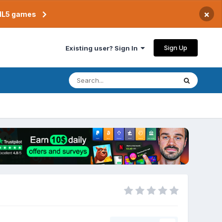
×
TML5 games
Sign Up
Existing user? Sign In