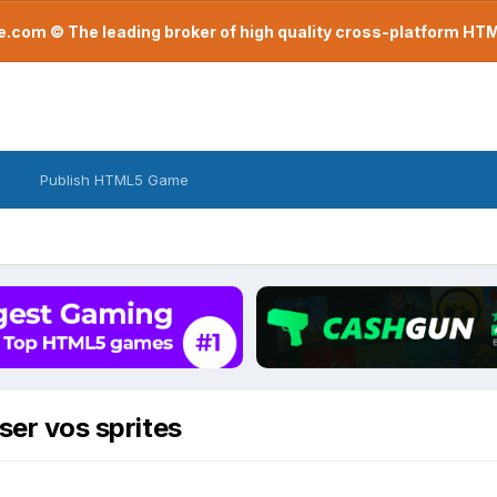
com © The leading broker of high quality cross-platform H
Publish HTML5 Game
iser vos sprites