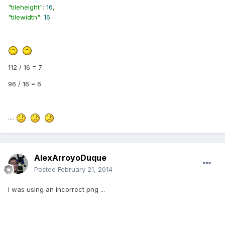
"tileheight"
:
16
,
"tilewidth"
:
16
112 / 16 = 7
96 / 16 = 6
....
AlexArroyoDuque
Posted
February 21, 2014
I was using an incorrect png ...