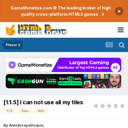
GameMonetize.com © The leading broker of high
×
quality cross-platform HTML5 games
Phaser 2
[1.1.5] I can not use all my tiles
1.1.5
tiles
limit
By
AlexArroyoDuque
,