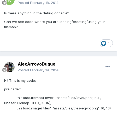
Posted
February 18, 2014
Is there anything in the debug console?
Can we see code where you are loading/creating/using your
tilemap?
1
AlexArroyoDuque
Posted
February 19, 2014
Hi! This is my code:
preloader:
this.load.tilemap('level', 'assets/tiles/level.json', null,
Phaser.Tilemap.TILED_JSON);
this.load.image('tiles', 'assets/tiles/tiles-egypt.png', 16, 16);