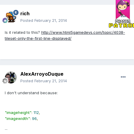
rich
Posted
February 21, 2014
Is it related to this?
http://www.html5gamedevs.com/topic/4038-
tileset-only-the-first-line-displayed/
AlexArroyoDuque
Posted
February 21, 2014
I don't understand because:
"imageheight"
:
112
,
"imagewidth"
:
96
,
...