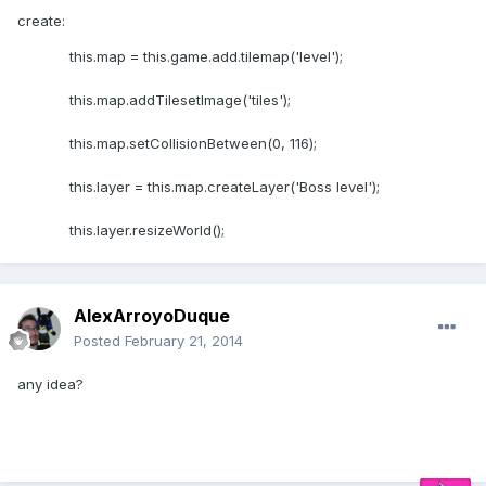
create:
this.map = this.game.add.tilemap('level');
this.map.addTilesetImage('tiles');
this.map.setCollisionBetween(0, 116);
this.layer = this.map.createLayer('Boss level');
this.layer.resizeWorld();
AlexArroyoDuque
Posted
February 21, 2014
any idea?