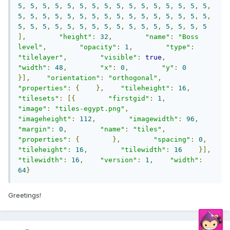
5
,
5
,
5
,
5
,
5
,
5
,
5
,
5
,
5
,
5
,
5
,
5
,
5
,
5
,
5
,
5
,
5
,
5
,
5
,
5
,
5
,
5
,
5
,
5
,
5
,
5
,
5
,
5
,
5
,
5
,
5
,
5
,
5
,
5
,
5
,
5
,
5
,
5
,
5
,
5
,
5
,
5
,
5
,
5
,
5
,
5
,
5
,
5
],
"height"
:
32
,
"name"
:
"Boss 
level"
,
"opacity"
:
1
,
"type"
:
"tilelayer"
,
"visible"
:
true
,
"width"
:
48
,
"x"
:
0
,
"y"
:
0
}],
"orientation"
:
"orthogonal"
,
"properties"
:
{
},
"tileheight"
:
16
,
"tilesets"
:
[{
"firstgid"
:
1
,
"image"
:
"tiles-egypt.png"
,
"imageheight"
:
112
,
"imagewidth"
:
96
,
"margin"
:
0
,
"name"
:
"tiles"
,
"properties"
:
{
},
"spacing"
:
0
,
"tileheight"
:
16
,
"tilewidth"
:
16
}],
"tilewidth"
:
16
,
"version"
:
1
,
"width"
:
64
}
Greetings!