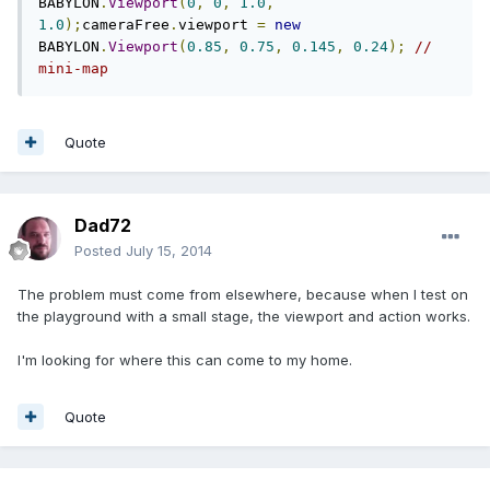
BABYLON
.
Viewport
(
0
,
0
,
1.0
,
1.0
);
cameraFree
.
viewport 
=
new
BABYLON
.
Viewport
(
0.85
,
0.75
,
0.145
,
0.24
);
// 
mini-map
Quote
Dad72
Posted
July 15, 2014
The problem must come from elsewhere, because when I test on
the playground with a small stage, the viewport and action works.
I'm looking for where this can come to my home.
Quote