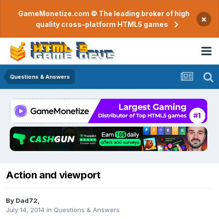
GameMonetize.com © The leading broker of high
×
quality cross-platform HTML5 games
Questions & Answers
Action and viewport
By
Dad72
,
July 14, 2014
in
Questions & Answers