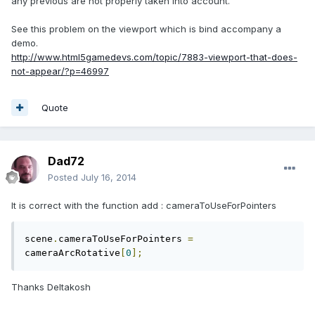
any previous are not properly taken into account.
See this problem on the viewport which is bind accompany a
demo.
http://www.html5gamedevs.com/topic/7883-viewport-that-does-
not-appear/?p=46997
Quote
Dad72
Posted
July 16, 2014
It is correct with the function add : cameraToUseForPointers
scene
.
cameraToUseForPointers 
=
cameraArcRotative
[
0
];
Thanks Deltakosh