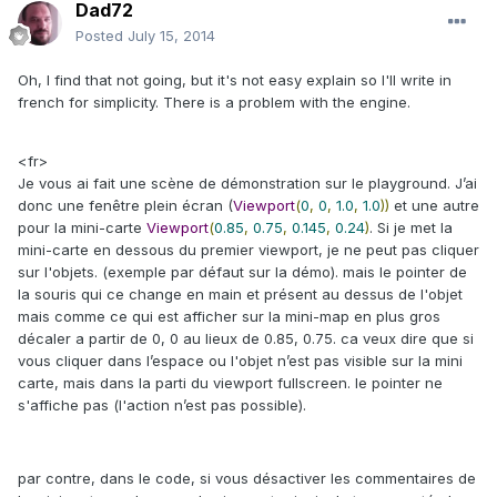
Dad72
Posted
July 15, 2014
Oh, I find that not going, but it's not easy explain so I'll write in
french for simplicity. There is a problem with the engine.
<fr>
Je vous ai fait une scène de démonstration sur le playground. J’ai
donc une fenêtre plein écran (
Viewport
(
0
,
0
,
1.0
,
1.0
))
et une autre
pour la mini-carte
Viewport
(
0.85
,
0.75
,
0.145
,
0.24
)
. Si je met la
mini-carte en dessous du premier viewport, je ne peut pas cliquer
sur l'objets. (exemple par défaut sur la démo). mais le pointer de
la souris qui ce change en main et présent au dessus de l'objet
mais comme ce qui est afficher sur la mini-map en plus gros
décaler a partir de 0, 0 au lieux de 0.85, 0.75. ca veux dire que si
vous cliquer dans l’espace ou l'objet n’est pas visible sur la mini
carte, mais dans la parti du viewport fullscreen. le pointer ne
s'affiche pas (l'action n’est pas possible).
par contre, dans le code, si vous désactiver les commentaires de