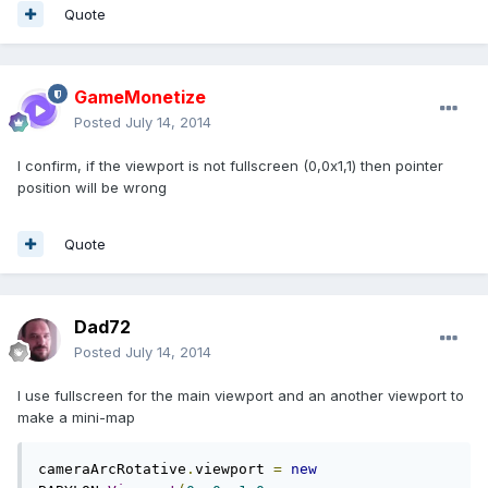
Quote
GameMonetize
Posted
July 14, 2014
I confirm, if the viewport is not fullscreen (0,0x1,1) then pointer
position will be wrong
Quote
Dad72
Posted
July 14, 2014
I use fullscreen for the main viewport and an another viewport to
make a mini-map
cameraArcRotative
.
viewport 
=
new